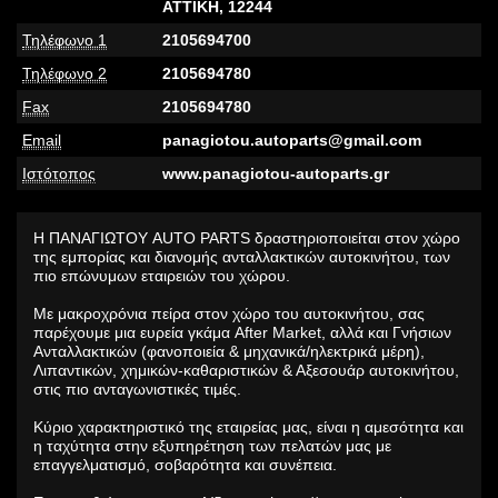
ΑΤΤΙΚΗ,
12244
Τηλέφωνο 1
2105694700
Τηλέφωνο 2
2105694780
Fax
2105694780
Email
panagiotou.autoparts@gmail.com
Ιστότοπος
www.panagiotou-autoparts.gr
Η ΠΑΝΑΓΙΩΤΟΥ AUTO PARTS δραστηριοποιείται στον χώρο
της εμπορίας και διανομής ανταλλακτικών αυτοκινήτου, των
πιο επώνυμων εταιρειών του χώρου.
Με μακροχρόνια πείρα στον χώρο τoυ αυτοκινήτου, σας
παρέχουμε μια ευρεία γκάμα After Market, αλλά και Γνήσιων
Ανταλλακτικών (φανοποιεία & μηχανικά/ηλεκτρικά μέρη),
Λιπαντικών, χημικών-καθαριστικών & Αξεσουάρ αυτοκινήτου,
στις πιο ανταγωνιστικές τιμές.
Κύριο χαρακτηριστικό της εταιρείας μας, είναι η αμεσότητα και
η ταχύτητα στην εξυπηρέτηση των πελατών μας με
επαγγελματισμό, σοβαρότητα και συνέπεια.