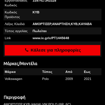
Εργοστασιακός
339741-343328
Κωδικός
Κωδικός
KYB
Προϊόντος
Λέξεις Κλειδιά
ΑΜΟΡΤΙΣΕΡ,ΑΝΑΡΤΗΣΗ,KYB,KAYABA
Τύπος αγγελίας
Πωλείται
Link
www.ix.gr/c/PT1445648
Κάλεσε για πληροφορίες
Μάρκες/Μοντέλα
Μάρκα
Τύπος
Από
Εως
Volkswagen
Polo
2009
2021
Περιγραφή
ΑΜΟΡΤΙΣΕΡ KYB (4ΑΔΑ) VW POLO (6R, 6C)