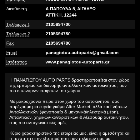
Διευθυνση
Α.ΠΑΠΟΥΛΑ 5, ΑΙΓΑΛΕΩ
ΑΤΤΙΚΗ,
12244
Τηλέφωνο 1
2105694700
Τηλέφωνο 2
2105694780
Fax
2105694780
Email
panagiotou.autoparts@gmail.com
Ιστότοπος
www.panagiotou-autoparts.gr
Η ΠΑΝΑΓΙΩΤΟΥ AUTO PARTS δραστηριοποιείται στον χώρο
της εμπορίας και διανομής ανταλλακτικών αυτοκινήτου, των
πιο επώνυμων εταιρειών του χώρου.
Με μακροχρόνια πείρα στον χώρο τoυ αυτοκινήτου, σας
παρέχουμε μια ευρεία γκάμα After Market, αλλά και Γνήσιων
Ανταλλακτικών (φανοποιεία & μηχανικά/ηλεκτρικά μέρη),
Λιπαντικών, χημικών-καθαριστικών & Αξεσουάρ αυτοκινήτου,
στις πιο ανταγωνιστικές τιμές.
Κύριο χαρακτηριστικό της εταιρείας μας, είναι η αμεσότητα και
η ταχύτητα στην εξυπηρέτηση των πελατών μας με